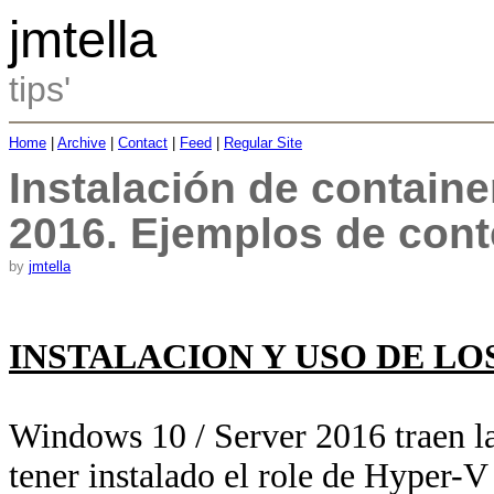
jmtella
tips'
Home
|
Archive
|
Contact
|
Feed
|
Regular Site
Instalación de contain
2016. Ejemplos de con
by
jmtella
INSTALACION Y USO DE LO
Windows 10 / Server 2016 traen la
tener instalado el role de Hyper-V