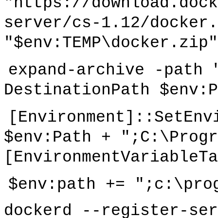
"https://download.dock
server/cs-1.12/docker.
"$env:TEMP\docker.zip"
expand-archive -path 
DestinationPath $env:P
[Environment]::SetEnv
$env:Path + ";C:\Progr
[EnvironmentVariableTa
$env:path += ";c:\pro
dockerd --register-ser