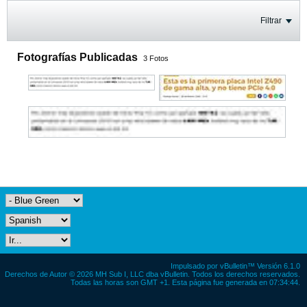
Filtrar
Fotografías Publicadas
3
Fotos
Impulsado por
vBulletin™
Versión 6.1.0
Derechos de Autor © 2026 MH Sub I, LLC dba vBulletin. Todos los derechos reservados.
Todas las horas son GMT +1. Esta página fue generada en 07:34:44.