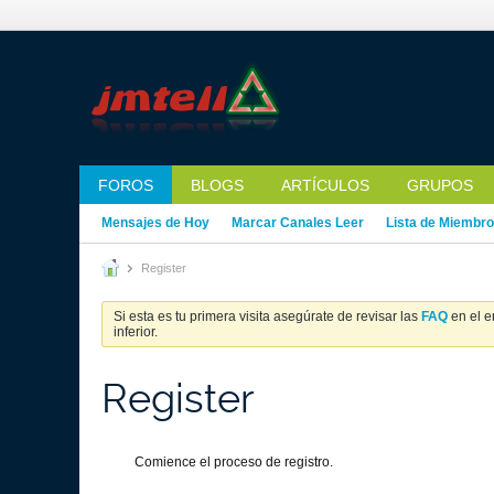
FOROS
BLOGS
ARTÍCULOS
GRUPOS
Mensajes de Hoy
Marcar Canales Leer
Lista de Miembr
Register
Si esta es tu primera visita asegúrate de revisar las
FAQ
en el e
inferior.
Register
Comience el proceso de registro.