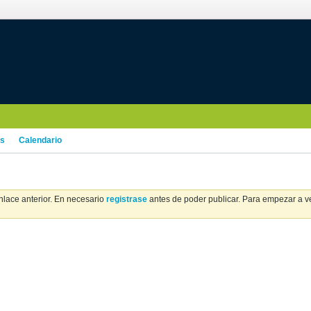
os
Calendario
nlace anterior. En necesario
registrase
antes de poder publicar. Para empezar a ver