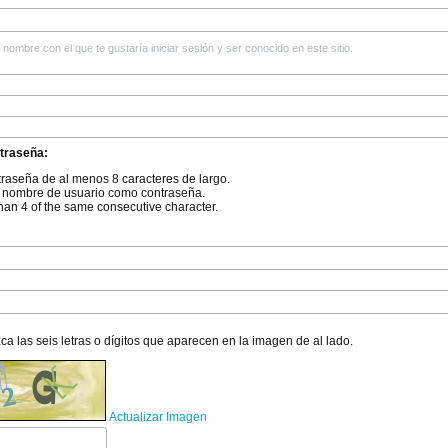
 nombre con el que te gustaría iniciar sesión y ser conocido en este sitio.
traseña:
raseña de al menos 8 caracteres de largo.
u nombre de usuario como contraseña.
han 4 of the same consecutive character.
zca las seis letras o dígitos que aparecen en la imagen de al lado.
Actualizar Imagen