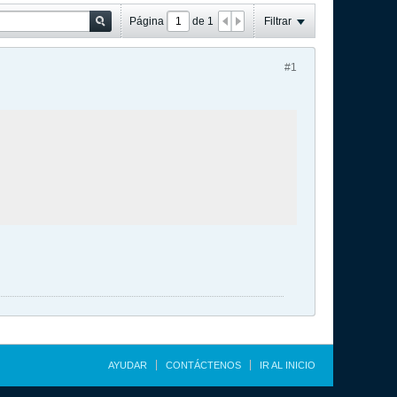
Página
de
1
Filtrar
#1
AYUDAR
CONTÁCTENOS
IR AL INICIO