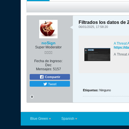
Filtrados los datos de 
06/01/2025, 17:58:20
noSign
A Threat 
Super Moderator
https://d
A Threat 
Fecha de Ingreso:
Dec
Mensajes:
5157
Compartir
Tweet
Etiquetas:
Ninguno
Blue Green
Spanish