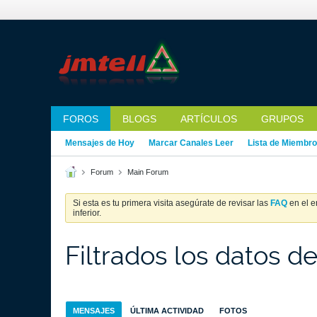
FOROS
BLOGS
ARTÍCULOS
GRUPOS
Mensajes de Hoy
Marcar Canales Leer
Lista de Miembr
Forum
Main Forum
Si esta es tu primera visita asegúrate de revisar las
FAQ
en el e
inferior.
Filtrados los datos d
MENSAJES
ÚLTIMA ACTIVIDAD
FOTOS