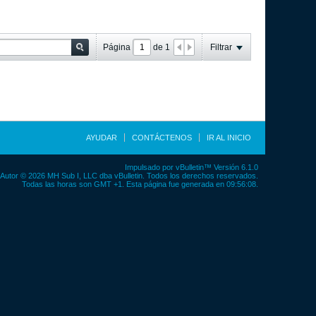
Página
de
1
Filtrar
AYUDAR
CONTÁCTENOS
IR AL INICIO
Impulsado por
vBulletin™
Versión 6.1.0
Autor © 2026 MH Sub I, LLC dba vBulletin. Todos los derechos reservados.
Todas las horas son GMT +1. Esta página fue generada en 09:56:08.