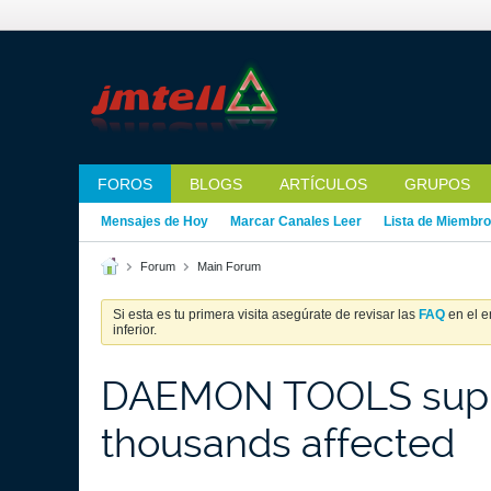
FOROS
BLOGS
ARTÍCULOS
GRUPOS
Mensajes de Hoy
Marcar Canales Leer
Lista de Miembr
Forum
Main Forum
Si esta es tu primera visita asegúrate de revisar las
FAQ
en el e
inferior.
DAEMON TOOLS supply
thousands affected