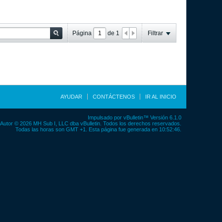
Página
de
1
Filtrar
AYUDAR
CONTÁCTENOS
IR AL INICIO
Impulsado por
vBulletin™
Versión 6.1.0
Autor © 2026 MH Sub I, LLC dba vBulletin. Todos los derechos reservados.
Todas las horas son GMT +1. Esta página fue generada en 10:52:46.