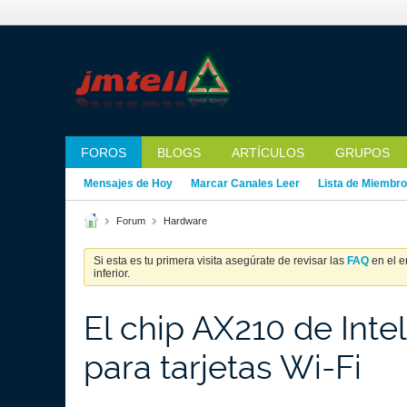
FOROS
BLOGS
ARTÍCULOS
GRUPOS
Mensajes de Hoy
Marcar Canales Leer
Lista de Miembr
Forum
Hardware
Si esta es tu primera visita asegúrate de revisar las
FAQ
en el e
inferior.
El chip AX210 de Int
para tarjetas Wi-Fi