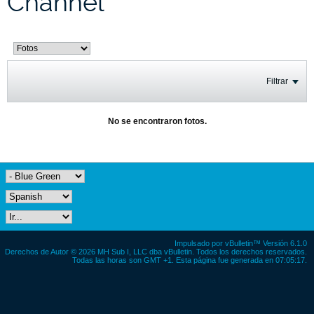
Channel
Filtrar
No se encontraron fotos.
Impulsado por
vBulletin™
Versión 6.1.0
Derechos de Autor © 2026 MH Sub I, LLC dba vBulletin. Todos los derechos reservados.
Todas las horas son GMT +1. Esta página fue generada en 07:05:17.