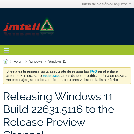
Inicio de Sesión o Registro
Forum
Windows
Windows 11
Si esta es tu primera visita asegúrate de revisar las
FAQ
en el enlace
anterior. En necesario
registrase
antes de poder publicar. Para empezar a
ver mensajes, selecciona el foro que quieres visitar de la lista inferior.
Releasing Windows 11
Build 22631.5116 to the
Release Preview