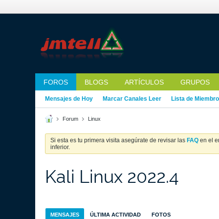
FOROS
BLOGS
ARTÍCULOS
GRUPOS
Mensajes de Hoy
Marcar Canales Leer
Lista de Miembr
Forum
Linux
Si esta es tu primera visita asegúrate de revisar las
FAQ
en el e
inferior.
Kali Linux 2022.4
MENSAJES
ÚLTIMA ACTIVIDAD
FOTOS