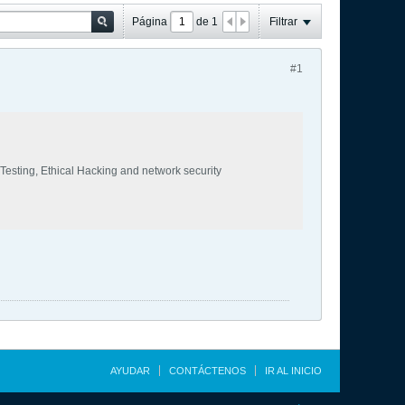
Página
de
1
Filtrar
#1
Testing, Ethical Hacking and network security
AYUDAR
CONTÁCTENOS
IR AL INICIO