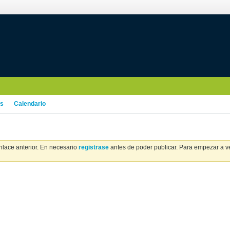
os
Calendario
nlace anterior. En necesario
registrase
antes de poder publicar. Para empezar a ver