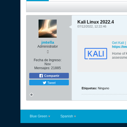
Kali Linux 2022.4
07/12/2022, 12:22:46
jmtella
Get Kali |
Administrator
https://w
Home of K
assessme
Fecha de Ingreso:
Nov
Mensajes:
21885
Compartir
Tweet
Etiquetas:
Ninguno
Blue Green
Spanish