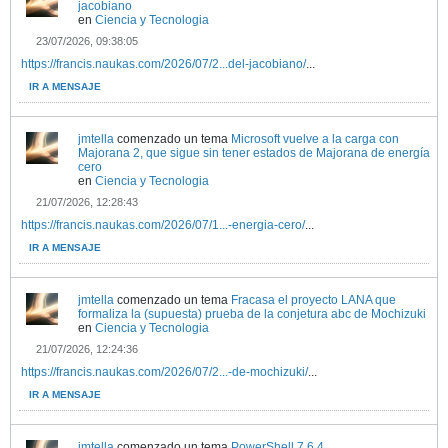
jacobiano
en
Ciencia y Tecnologia
23/07/2026, 09:38:05
https://francis.naukas.com/2026/07/2...del-jacobiano/
...
IR A MENSAJE
jmtella
comenzado un tema
Microsoft vuelve a la carga con
Majorana 2, que sigue sin tener estados de Majorana de energía
cero
en
Ciencia y Tecnologia
21/07/2026, 12:28:43
https://francis.naukas.com/2026/07/1...-energia-cero/
...
IR A MENSAJE
jmtella
comenzado un tema
Fracasa el proyecto LANA que
formaliza la (supuesta) prueba de la conjetura abc de Mochizuki
en
Ciencia y Tecnologia
21/07/2026, 12:24:36
https://francis.naukas.com/2026/07/2...-de-mochizuki/
...
IR A MENSAJE
jmtella
comenzado un tema
PowerShell 7.6.4