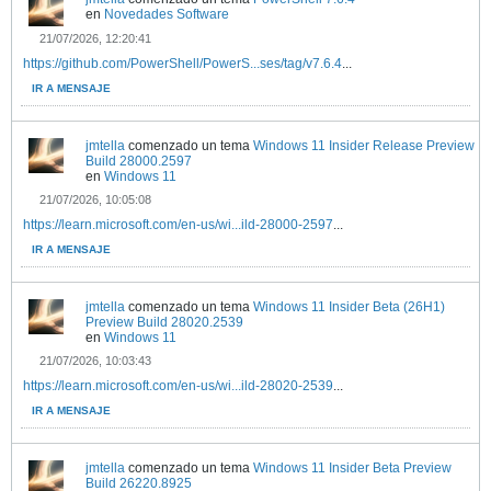
en
Novedades Software
21/07/2026, 12:20:41
https://github.com/PowerShell/PowerS...ses/tag/v7.6.4
...
IR A MENSAJE
jmtella
comenzado un tema
Windows 11 Insider Release Preview
Build 28000.2597
en
Windows 11
21/07/2026, 10:05:08
https://learn.microsoft.com/en-us/wi...ild-28000-2597
...
IR A MENSAJE
jmtella
comenzado un tema
Windows 11 Insider Beta (26H1)
Preview Build 28020.2539
en
Windows 11
21/07/2026, 10:03:43
https://learn.microsoft.com/en-us/wi...ild-28020-2539
...
IR A MENSAJE
jmtella
comenzado un tema
Windows 11 Insider Beta Preview
Build 26220.8925