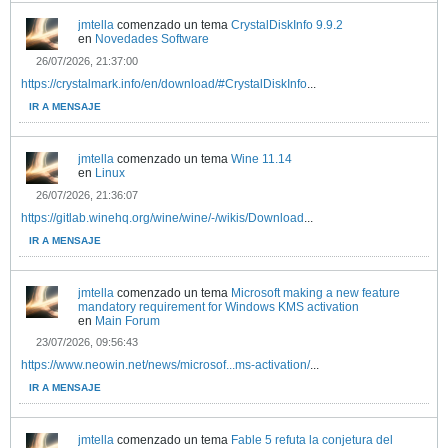
jmtella
comenzado un tema
CrystalDiskInfo 9.9.2
en
Novedades Software
26/07/2026, 21:37:00
https://crystalmark.info/en/download/#CrystalDiskInfo
...
IR A MENSAJE
jmtella
comenzado un tema
Wine 11.14
en
Linux
26/07/2026, 21:36:07
https://gitlab.winehq.org/wine/wine/-/wikis/Download
...
IR A MENSAJE
jmtella
comenzado un tema
Microsoft making a new feature
mandatory requirement for Windows KMS activation
en
Main Forum
23/07/2026, 09:56:43
https://www.neowin.net/news/microsof...ms-activation/
...
IR A MENSAJE
jmtella
comenzado un tema
Fable 5 refuta la conjetura del