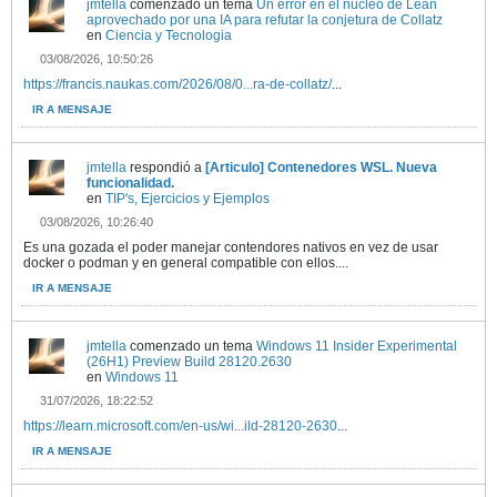
jmtella
comenzado un tema
Un error en el núcleo de Lean
aprovechado por una IA para refutar la conjetura de Collatz
en
Ciencia y Tecnologia
03/08/2026, 10:50:26
https://francis.naukas.com/2026/08/0...ra-de-collatz/
...
IR A MENSAJE
jmtella
respondió a
[Articulo] Contenedores WSL. Nueva
funcionalidad.
en
TIP's, Ejercicios y Ejemplos
03/08/2026, 10:26:40
Es una gozada el poder manejar contendores nativos en vez de usar
docker o podman y en general compatible con ellos....
IR A MENSAJE
jmtella
comenzado un tema
Windows 11 Insider Experimental
(26H1) Preview Build 28120.2630
en
Windows 11
31/07/2026, 18:22:52
https://learn.microsoft.com/en-us/wi...ild-28120-2630
...
IR A MENSAJE