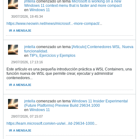
jmtella
comenzado un tema
Microsoft is working on a new
Windows 11 context menu that is faster and more compact
en
Windows 11
30/07/2026, 19:45:34
https://www.neowin.net/news/microsof...-more-compact/
...
IR A MENSAJE
jmtella
comenzado un tema
[Articulo] Contenedores WSL. Nueva
funcionalidad.
en
TIP's, Ejercicios y Ejemplos
29/07/2026, 17:13:16
Este artículo es una pequeña introducción práctica a WSL Containers, una
función nueva de WSL que permite crear, ejecutar y administrar
contenedores...
IR A MENSAJE
jmtella
comenzado un tema
Windows 11 Insider Experimental
(Future Platforms) Preview Build 29634.1000
en
Windows 11
28/07/2026, 07:15:07
https://learn.microsoft.com/en-us/wi...ild-29634-1000
...
IR A MENSAJE