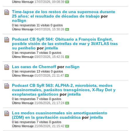
Último Mensaje
17/07/2026, 09:08:39
Time-lapse de los restos de una supernova durante
25 años: el resultado de décadas de trabajo
por
noSign
0 las respuestas
11 visitas
0 gustos
Último Mensaje
04/07/2026, 15:30:26
Podcast CB SyR 564: Obituario a François Englert,
posible visión de las estrellas de mar y 3I/ATLAS tras
su perihelio
por
jmtella
0 las respuestas
7 visitas
0 gustos
Último Mensaje
03/07/2026, 15:42:31
Las caras de Chernoff
por
noSign
0 las respuestas
13 visitas
0 gustos
Último Mensaje
01/07/2026, 21:11:47
Podcast CB SyR 563: ALPHA-2, microbiota, modos
cuasinormales, parásitos transgénicos, X-Ray Dot y
exoplanetas galácticos
por
jmtella
0 las respuestas
7 visitas
0 gustos
Último Mensaje
21/06/2026, 21:17:24
Los modos cuasinormales sin amortiguamiento
(ZDM) en la gravitación cuadrática
por
jmtella
0 las respuestas
7 visitas
0 gustos
Último Mensaje
21/06/2026, 21:15:42