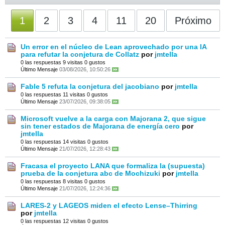
1
2
3
4
11
20
Próximo
Un error en el núcleo de Lean aprovechado por una IA
para refutar la conjetura de Collatz
por
jmtella
0 las respuestas
9 visitas
0 gustos
Último Mensaje
03/08/2026, 10:50:26
Fable 5 refuta la conjetura del jacobiano
por
jmtella
0 las respuestas
11 visitas
0 gustos
Último Mensaje
23/07/2026, 09:38:05
Microsoft vuelve a la carga con Majorana 2, que sigue
sin tener estados de Majorana de energía cero
por
jmtella
0 las respuestas
14 visitas
0 gustos
Último Mensaje
21/07/2026, 12:28:43
Fracasa el proyecto LANA que formaliza la (supuesta)
prueba de la conjetura abc de Mochizuki
por
jmtella
0 las respuestas
8 visitas
0 gustos
Último Mensaje
21/07/2026, 12:24:36
LARES-2 y LAGEOS miden el efecto Lense–Thirring
por
jmtella
0 las respuestas
12 visitas
0 gustos