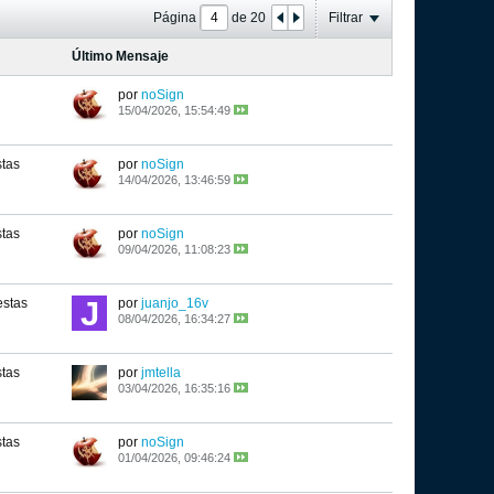
Página
de
20
Filtrar
Último Mensaje
por
noSign
15/04/2026, 15:54:49
stas
por
noSign
14/04/2026, 13:46:59
stas
por
noSign
09/04/2026, 11:08:23
estas
por
juanjo_16v
08/04/2026, 16:34:27
stas
por
jmtella
03/04/2026, 16:35:16
stas
por
noSign
01/04/2026, 09:46:24