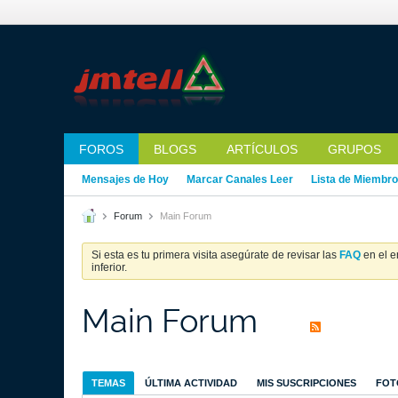
FOROS
BLOGS
ARTÍCULOS
GRUPOS
Mensajes de Hoy
Marcar Canales Leer
Lista de Miembr
Forum
Main Forum
Si esta es tu primera visita asegúrate de revisar las
FAQ
en el e
inferior.
Main Forum
TEMAS
ÚLTIMA ACTIVIDAD
MIS SUSCRIPCIONES
FOT