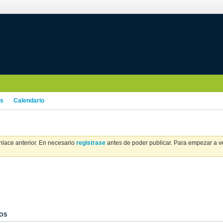
os
Calendario
nlace anterior. En necesario
registrase
antes de poder publicar. Para empezar a ver
OS