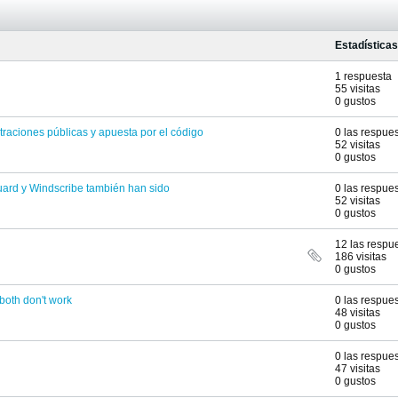
Estadísticas
1 respuesta
55 visitas
0 gustos
traciones públicas y apuesta por el código
0 las respue
52 visitas
0 gustos
uard y Windscribe también han sido
0 las respue
52 visitas
0 gustos
12 las respu
186 visitas
0 gustos
 both don't work
0 las respue
48 visitas
0 gustos
0 las respue
47 visitas
0 gustos