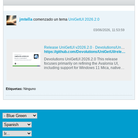
jmtella
comenzado un tema
UniGetUI 2026.2.0
03/06/2026, 11:53:59
Release UniGetUI v2026.2.0 · Devolutions/UniGetUI
https://github.com/Devolutions/UniGetUI/releases/tag/v2026.2.0
Devolutions UniGetUI 2026.2.0 This release
focuses primarily on refining the Avalonia UI,
including support for Windows 11 Mica, native
styling, and page transition animations. New
Features Added ...
Etiquetas:
Ninguno