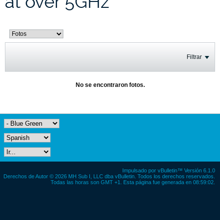
at over 5GHz
Filtrar
No se encontraron fotos.
Impulsado por
vBulletin™
Versión 6.1.0
Derechos de Autor © 2026 MH Sub I, LLC dba vBulletin. Todos los derechos reservados.
Todas las horas son GMT +1. Esta página fue generada en 08:59:02.