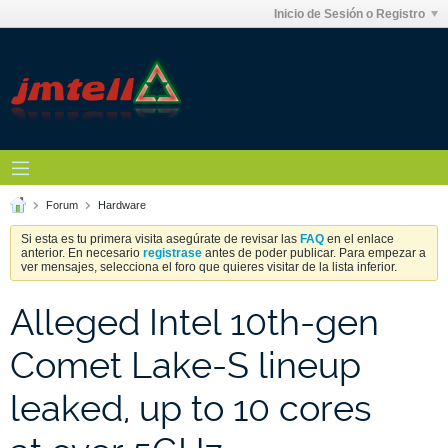
Inicio de Sesión o Registro
Forum
Hardware
Si esta es tu primera visita asegúrate de revisar las
FAQ
en el enlace
anterior. En necesario
registrase
antes de poder publicar. Para empezar a
ver mensajes, selecciona el foro que quieres visitar de la lista inferior.
Alleged Intel 10th-gen
Comet Lake-S lineup
leaked, up to 10 cores