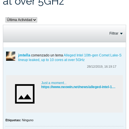
at over 5GHz
Filtrar
jmtella
comenzado un tema
Alleged Intel 10th-gen Comet Lake-S
lineup leaked, up to 10 cores at over 5GHz
28/12/2019, 16:19:17
Just a moment...
https://www.neowin.net/news/alleged-intel-10th-gen-comet-lake-s-lineup-leaked-up-to-10-cores-at-over-5ghz
Etiquetas:
Ninguno