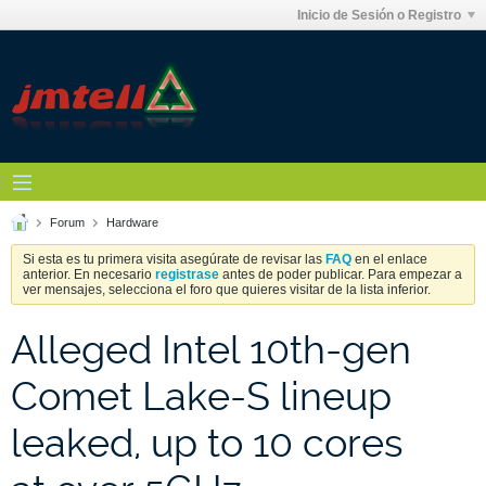
Inicio de Sesión o Registro
Forum
Hardware
Si esta es tu primera visita asegúrate de revisar las
FAQ
en el enlace
anterior. En necesario
registrase
antes de poder publicar. Para empezar a
ver mensajes, selecciona el foro que quieres visitar de la lista inferior.
Alleged Intel 10th-gen
Comet Lake-S lineup
leaked, up to 10 cores