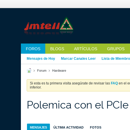
FOROS
BLOGS
ARTÍCULOS
GRUPOS
Mensajes de Hoy
Marcar Canales Leer
Lista de Miembr
Forum
Hardware
Si esta es tu primera visita asegúrate de revisar las
FAQ
en el e
inferior.
Polemica con el PCIe
MENSAJES
ÚLTIMA ACTIVIDAD
FOTOS