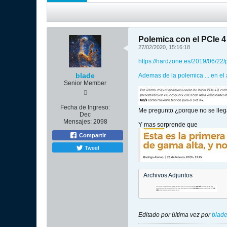
Polemica con el PCIe 4
27/02/2020, 15:16:18
https://hardzone.es/2019/06/22/pc
blade
Ademas de la polemica ... en el
Senior Member
Fecha de Ingreso:
Me pregunto ¿porque no se llega
Dec
Mensajes:
2098
Y mas sorprende que
Compartir
Tweet
Archivos Adjuntos
Editado por última vez por
blad