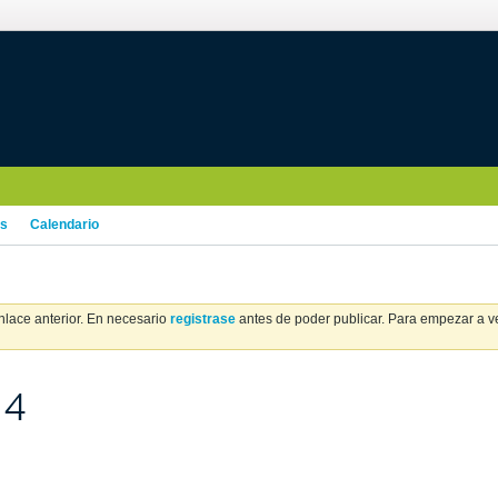
os
Calendario
nlace anterior. En necesario
registrase
antes de poder publicar. Para empezar a ver
 4