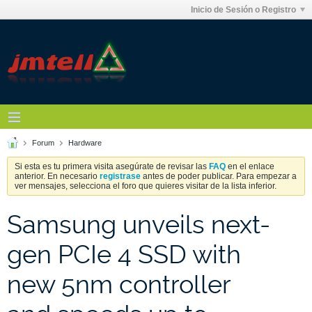
Inicio de Sesión o Registro
Forum
Hardware
Si esta es tu primera visita asegúrate de revisar las
FAQ
en el enlace
anterior. En necesario
registrase
antes de poder publicar. Para empezar a
ver mensajes, selecciona el foro que quieres visitar de la lista inferior.
Samsung unveils next-
gen PCIe 4 SSD with
new 5nm controller