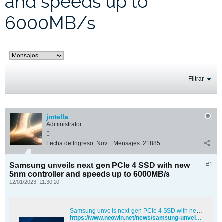
and speeds up to
6000MB/s
Filtrar
jmtella
Administrator
Fecha de Ingreso:
Nov
Mensajes:
21885
Samsung unveils next-gen PCIe 4 SSD with new
#1
5nm controller and speeds up to 6000MB/s
12/01/2023, 11:30:20
Samsung unveils next-gen PCIe 4 SSD with new 5nm controller and speeds up to 6000MB/s
https://www.neowin.net/news/samsung-unveils-next-gen-pcie-4-ssd-with-new-5nm-controller-and-speeds-up-to-6000mbs/