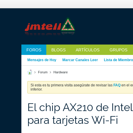
FOROS
BLOGS
ARTÍCULOS
GRUPOS
Mensajes de Hoy
Marcar Canales Leer
Lista de Miembr
Forum
Hardware
Si esta es tu primera visita asegúrate de revisar las
FAQ
en el e
inferior.
El chip AX210 de Int
para tarjetas Wi-Fi