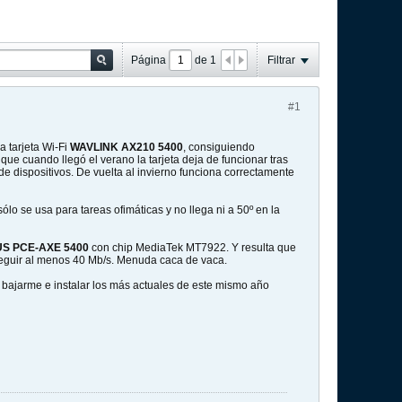
Página
de
1
Filtrar
#1
a tarjeta Wi-Fi
WAVLINK AX210 5400
, consiguiendo
que cuando llegó el verano la tarjeta deja de funcionar tras
 dispositivos. De vuelta al invierno funciona correctamente
ólo se usa para tareas ofimáticas y no llega ni a 50º en la
S PCE-AXE 5400
con chip MediaTek MT7922. Y resulta que
nseguir al menos 40 Mb/s. Menuda caca de vaca.
bajarme e instalar los más actuales de este mismo año