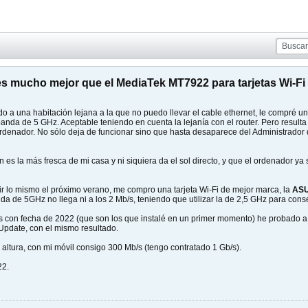
 es mucho mejor que el MediaTek MT7922 para tarjetas Wi-Fi
o a una habitación lejana a la que no puedo llevar el cable ethernet, le compré un
nda de 5 GHz. Aceptable teniendo en cuenta la lejanía con el router. Pero resulta 
denador. No sólo deja de funcionar sino que hasta desaparece del Administrador de
 es la más fresca de mi casa y ni siquiera da el sol directo, y que el ordenador ya s
ir lo mismo el próximo verano, me compro una tarjeta Wi-Fi de mejor marca, la
ASU
a de 5GHz no llega ni a los 2 Mb/s, teniendo que utilizar la de 2,5 GHz para co
s con fecha de 2022 (que son los que instalé en un primer momento) he probado a 
Update, con el mismo resultado.
altura, con mi móvil consigo 300 Mb/s (tengo contratado 1 Gb/s).
22.