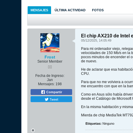
MENSAJES
ÚLTIMA ACTIVIDAD
FOTOS
El chip AX210 de Intel
05/12/2025, 14:05:49
Para mi ordenador viejo, relegad
velocidades de 150 Mb/s en la ba
Frost
pocos minutos de encender el or
de nuevo.
Senior Member
He de aclarar que esa habitación
CPU.
Fecha de Ingreso:
Jan
Para que no me volviera a ocurr
Mensajes:
198
me encuentro con que en la band
Compartir
Como en Asus sólo había driver
desde el Catálogo de Microsoft 
Tweet
En la misma habitación y misma 
Mierda de chip MediaTek MT79
Etiquetas:
Ninguno