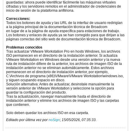
guardadas: ahora puede identificar fácilmente las máquinas virtuales
cifradas y los servidores remotos en el administrador de credenciales de
inicio de sesión de la plataforma anfitriona.
Correcciones:
Todos los botones de ayuda y las URL de la interfaz de usuario redirigían
a la página principal de la documentación técnica de Broadcom
en lugar de a la página de ayuda específica para estaciones de trabajo.
Los botones y enlaces de ayuda ya se han corregido para que dirijan a las
páginas correctas del sitio web de documentación técnica de Broadcom.
Problemas conocidos
Tras actualizar VMware Workstation Pro en hosts Windows, los archivos
ISO permanecen en el directorio de la instalación anterior. Si actualiza
VMware Workstation en Windows desde una versión anterior y la nueva
ruta de instalación difiere de la anterior, los archivos de imagen ISO de la
instalación anterior no se eliminan automáticamente. Estos archivos
permanecen en el directorio de instalación anterior, por ejemplo,
C:\Archivos de programa (x86)\VMware\VMware Workstation\windows.iso,
y siguen ocupando espacio en disco.
Solución alternativa: Antes de actualizar, desinstale manualmente la
versión anterior de VMware Workstation y seleccione la opción para
guardar la configuración del producto.
Tras la actualización, navegar manualmente hasta el directorio de
instalación anterior y elimine los archivos de imagen ISO y las carpetas
que contienen.
Solo deben quedar los archivos ISO en esa carpeta.​
Editado por última vez por
noSign
;
15/05/2026, 07:35:33
.