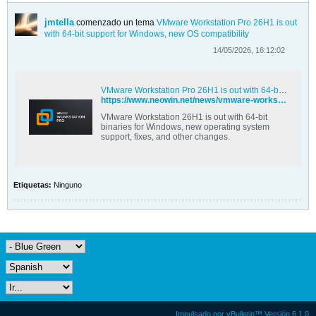
jmtella
comenzado un tema
VMware Workstation Pro 26H1 is out
with 64-bit support for Windows, new OS compatibility
14/05/2026, 16:12:02
VMware Workstation Pro 26H1 is out with 64-bit support for Windows, new OS compatibility
https://www.neowin.net/news/vmware-workstation-pro-26h1-is-out-with-64-bit-support-for-windows-new-os-compatibility/
VMware Workstation 26H1 is out with 64-bit
binaries for Windows, new operating system
support, fixes, and other changes.
Etiquetas:
Ninguno
Impulsado por
vBulletin™
Versión 6.1.0