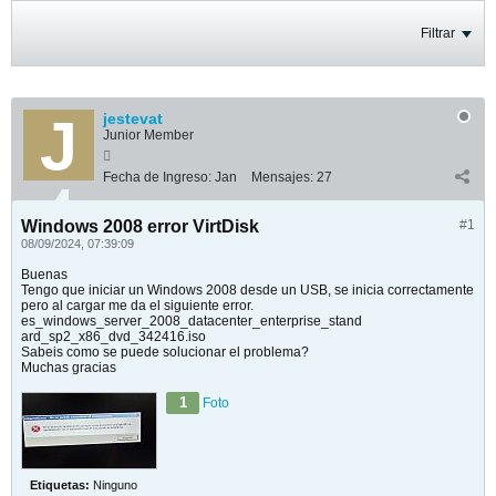
Filtrar
jestevat
Junior Member
Fecha de Ingreso:
Jan
Mensajes:
27
Windows 2008 error VirtDisk
#1
08/09/2024, 07:39:09
Buenas
Tengo que iniciar un Windows 2008 desde un USB, se inicia correctamente
pero al cargar me da el siguiente error.
es_windows_server_2008_datacenter_enterprise_stand
ard_sp2_x86_dvd_342416.iso
Sabeis como se puede solucionar el problema?
Muchas gracias
1
Foto
Etiquetas:
Ninguno