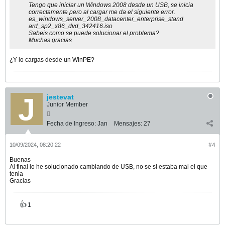
Tengo que iniciar un Windows 2008 desde un USB, se inicia
correctamente pero al cargar me da el siguiente error.
es_windows_server_2008_datacenter_enterprise_stand
ard_sp2_x86_dvd_342416.iso
Sabeis como se puede solucionar el problema?
Muchas gracias
¿Y lo cargas desde un WinPE?
jestevat
Junior Member
Fecha de Ingreso:
Jan
Mensajes:
27
10/09/2024, 08:20:22
#4
Buenas
Al final lo he solucionado cambiando de USB, no se si estaba mal el que
tenia
Gracias
👍
1