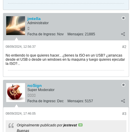
jmtella
Administrator
Fecha de Ingreso:
Nov
Mensajes:
21885
08/09/2024, 12:56:37
#2
No entiendo lo que quieres hacer... ¿tienes la ISO en un USB? ¿arrancas
desde el USB o desde un windows en tu maquina y luego quieres ejecutar
la ISO?...
noSign
Super Moderator
Fecha de Ingreso:
Dec
Mensajes:
5157
08/09/2024, 17:46:05
#3
Originalmente publicado por
jestevat
Buenas