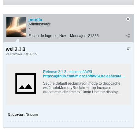
jmtella
Administrator
Fecha de Ingreso:
Nov
Mensajes:
21885
wsl 2.1.3
#1
21/02/2024, 10:39:35
Release 2.1.3 · microsoft/WSL
https://github.com/microsoft/WSL/releases/tag/2.1.3
Set the default reclamation mode to dropcache
wsl2.autoMemoryReclaim=drop Increase
dropcache idle time to 10min Use the display
language for localization instead of the default
locale (solves #1...
Etiquetas:
Ninguno