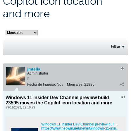
Copilot icon location
and more
Filtrar
jmtella
Administrator
Fecha de Ingreso:
Nov
Mensajes:
21885
Windows 11 Insider Dev Channel preview build
#1
23595 moves the Copilot icon location and more
29/11/2023, 19:18:29
Windows 11 Insider Dev Channel preview build 23595 moves the Copilot icon location and more
https://www.neowin.net/news/windows-11-insider-dev-channel-preview-build-23595-moves-the-copilot-icon-location-and-more/