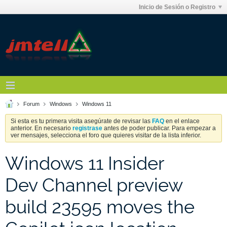
Inicio de Sesión o Registro
Forum
Windows
Windows 11
Si esta es tu primera visita asegúrate de revisar las
FAQ
en el enlace
anterior. En necesario
registrase
antes de poder publicar. Para empezar a
ver mensajes, selecciona el foro que quieres visitar de la lista inferior.
Windows 11 Insider
Dev Channel preview
build 23595 moves the