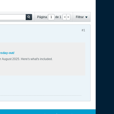
Página
de
1
Filtrar
#1
esday-out/
August 2025. Here's what's included.