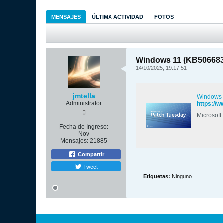
MENSAJES
ÚLTIMA ACTIVIDAD
FOTOS
Windows 11 (KB506683
14/10/2025, 19:17:51
jmtella
Windows 
Administrator
https://
Microsoft
Fecha de Ingreso:
Nov
Mensajes:
21885
Compartir
Tweet
Etiquetas:
Ninguno