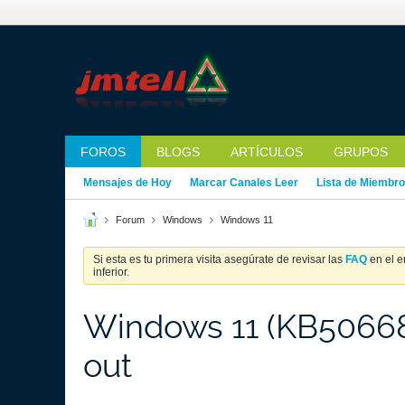
FOROS
BLOGS
ARTÍCULOS
GRUPOS
Mensajes de Hoy
Marcar Canales Leer
Lista de Miembr
Forum
Windows
Windows 11
Si esta es tu primera visita asegúrate de revisar las
FAQ
en el e
inferior.
Windows 11 (KB50668
out