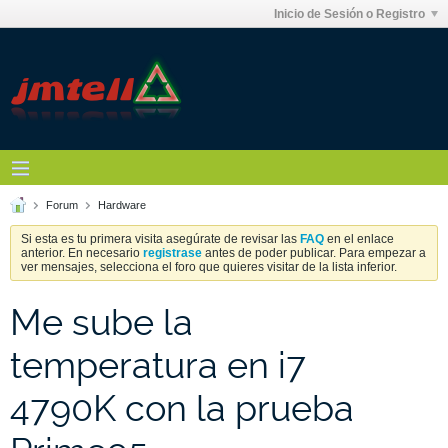
Inicio de Sesión o Registro
Forum
Hardware
Si esta es tu primera visita asegúrate de revisar las
FAQ
en el enlace
anterior. En necesario
registrase
antes de poder publicar. Para empezar a
ver mensajes, selecciona el foro que quieres visitar de la lista inferior.
Me sube la
temperatura en i7
4790K con la prueba