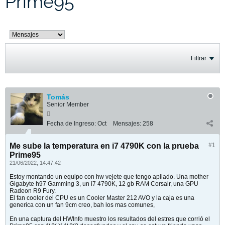
Prime95
Filtrar
Tomás
Senior Member
Fecha de Ingreso:
Oct
Mensajes:
258
Me sube la temperatura en i7 4790K con la prueba
#1
Prime95
21/06/2022, 14:47:42
Estoy montando un equipo con hw vejete que tengo apilado. Una mother
Gigabyte h97 Gamming 3, un i7 4790K, 12 gb RAM Corsair, una GPU
Radeon R9 Fury.
El fan cooler del CPU es un Cooler Master 212 AVO y la caja es una
generica con un fan 9cm creo, bah los mas comunes,
En una captura del HWInfo muestro los resultados del estres que corrió el