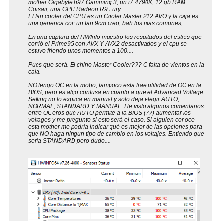
mother Gigabyte h97 Gamming 3, un i7 4790K, 12 gb RAM
Corsair, una GPU Radeon R9 Fury.
El fan cooler del CPU es un Cooler Master 212 AVO y la caja es
una generica con un fan 9cm creo, bah los mas comunes,
En una captura del HWInfo muestro los resultados del estres que
corrió el Prime95 con AVX Y AVX2 desactivados y el cpu se
estuvo friendo unos momentos a 100....
Pues que será. El chino Master Cooler??? O falta de vientos en la
caja.
NO tengo OC en la mobo, tampoco esta trae utilidad de OC en la
BIOS, pero es algo confusa en cuanto a que el Advanced Voltage
Setting no lo explica en manual y solo deja elegir AUTO,
NORMAL, STANDARD Y MANUAL. He visto algunos comentarios
entre OCeros que AUTO permite a la BIOS (??) aumentar los
voltages y me pregunto si esto será el caso. Si alguien conoce
esta mother me podría indicar qué es mejor de las opciones para
que NO haga ningun tipo de cambio en los voltajes. Entiendo que
sería STANDARD pero dudo....