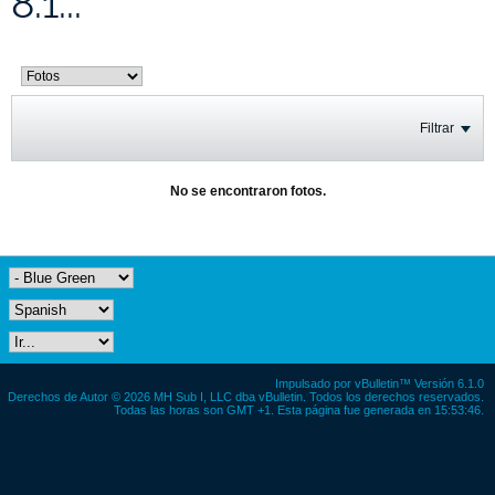
8.1...
Filtrar
No se encontraron fotos.
Impulsado por
vBulletin™
Versión 6.1.0
Derechos de Autor © 2026 MH Sub I, LLC dba vBulletin. Todos los derechos reservados.
Todas las horas son GMT +1. Esta página fue generada en 15:53:46.