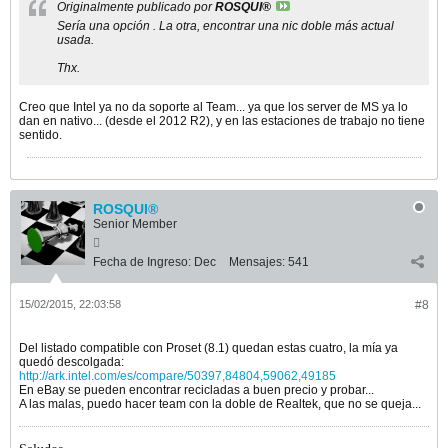
Originalmente publicado por
ROSQUI®
Sería una opción . La otra, encontrar una nic doble más actual
usada.
Thx.
Creo que Intel ya no da soporte al Team... ya que los server de MS ya lo
dan en nativo... (desde el 2012 R2), y en las estaciones de trabajo no tiene
sentido.
ROSQUI®
Senior Member
Fecha de Ingreso:
Dec
Mensajes:
541
15/02/2015, 22:03:58
#8
Del listado compatible con Proset (8.1) quedan estas cuatro, la mía ya
quedó descolgada:
http://ark.intel.com/es/compare/50397,84804,59062,49185
En eBay se pueden encontrar recicladas a buen precio y probar...
A las malas, puedo hacer team con la doble de Realtek, que no se queja...