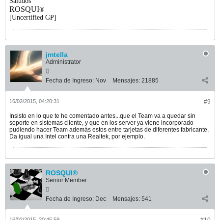
Saludos
ROSQUI
®
[Uncertified GP]
jmtella
Administrator
Fecha de Ingreso:
Nov
Mensajes:
21885
16/02/2015, 04:20:31
#9
Insisto en lo que te he comentado antes...que el Team va a quedar sin
soporte en sistemas cliente, y que en los server ya viene incorporado
pudiendo hacer Team además estos entre tarjetas de diferentes fabricante,
Da igual una Intel contra una Realtek, por ejemplo.
ROSQUI®
Senior Member
Fecha de Ingreso:
Dec
Mensajes:
541
16/02/2015, 20:45:59