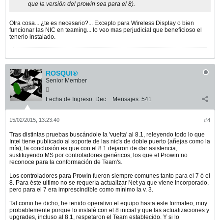
que la versión del prowin sea para el 8).
Otra cosa... ¿te es necesario?... Excepto para Wireless Display o bien
funcionar las NIC en teaming... lo veo mas perjudicial que beneficioso el
tenerlo instalado.
ROSQUI®
Senior Member
Fecha de Ingreso:
Dec
Mensajes:
541
15/02/2015, 13:23:40
#4
Tras distintas pruebas buscándole la 'vuelta' al 8.1, releyendo todo lo que
Intel tiene publicado al soporte de las nic's de doble puerto (añejas como la
mía), la conclusión es que con el 8.1 dejaron de dar asistencia,
sustituyendo MS por controladores genéricos, los que el Prowin no
reconoce para la conformación de Team's.
Los controladores para Prowin fueron siempre comunes tanto para el 7 ó el
8. Para éste ultimo no se requería actualizar Net ya que viene incorporado,
pero para el 7 era imprescindible como mínimo la v. 3.
Tal como he dicho, he tenido operativo el equipo hasta este formateo, muy
probablemente porque lo instalé con el 8 inicial y que las actualizaciones y
upgrades, incluso al 8.1, respetaron el Team establecido. Y si lo