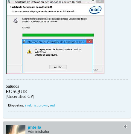
Saludos
ROSQUI
®
[Uncertified GP]
Etiquetas:
intel
,
nic
,
prowin
,
red
jmtella
Administrator