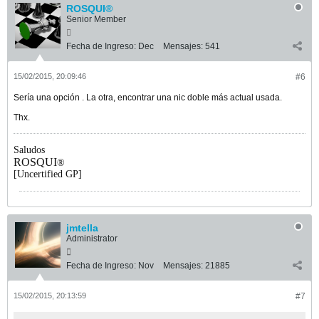
ROSQUI®
Senior Member
Fecha de Ingreso:
Dec
Mensajes:
541
15/02/2015, 20:09:46
#6
Sería una opción . La otra, encontrar una nic doble más actual usada.
Thx.
Saludos
ROSQUI
®
[Uncertified GP]
jmtella
Administrator
Fecha de Ingreso:
Nov
Mensajes:
21885
15/02/2015, 20:13:59
#7