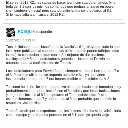
El server 2012 R2... es capaz de hacer team con cualquier tarjeta. (y la
beta del 8,1 con los mismos comandos que podían lanzarse en power
shell también lo hacia) pero cuando salió la fina se lo quitaron al 8.1
Si te hace falta team...usa el 2012 R2.
ROSQUI®
respondió
15/02/2015, 13:23:40
Tras distintas pruebas buscándole la 'vuelta' al 8.1, releyendo todo lo que
Intel tiene publicado al soporte de las nic's de doble puerto (añejas como
la mía), la conclusión es que con el 8.1 dejaron de dar asistencia,
sustituyendo MS por controladores genéricos, los que el Prowin no
reconoce para la conformación de Team's.
Los controladores para Prowin fueron siempre comunes tanto para el 7 ó
el 8. Para éste ultimo no se requería actualizar Net ya que viene
incorporado, pero para el 7 era imprescindible como mínimo la v. 3.
Tal como he dicho, he tenido operativo el equipo hasta este formateo, muy
probablemente porque lo instalé con el 8 inicial y que las actualizaciones
y upgrades, incluso al 8.1, respetaron el Team establecido. Y si lo
estableciéramos en un 7 y updatamos al 8, es probable que también lo
respetara, visto lo visto.
También decir que mi experiencia en los últimos años ha sido satisfactoria
con el equipo y me repatea perderlo en el 8.1, pero ya quedó viejo...