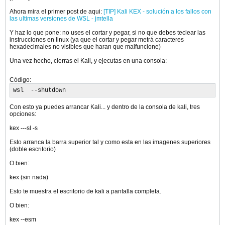
Ahora mira el primer post de aqui:
[TIP] Kali KEX - solución a los fallos con
las ultimas versiones de WSL - jmtella
Y haz lo que pone: no uses el cortar y pegar, si no que debes teclear las
instrucciones en linux (ya que el cortar y pegar metrá caracteres
hexadecimales no visibles que haran que malfuncione)
Una vez hecho, cierras el Kali, y ejecutas en una consola:
Código:
wsl  --shutdown
Con esto ya puedes arrancar Kali... y dentro de la consola de kali, tres
opciones:
kex ---sl -s
Esto arranca la barra superior tal y como esta en las imagenes superiores
(doble escritorio)
O bien:
kex (sin nada)
Esto te muestra el escritorio de kali a pantalla completa.
O bien:
kex --esm