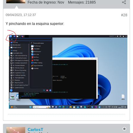
Fecha de Ingreso:
Nov
Mensajes:
21885
09/04/2023, 17:12:37
#28
Y pinchando en la esquina superior:
CarlosT