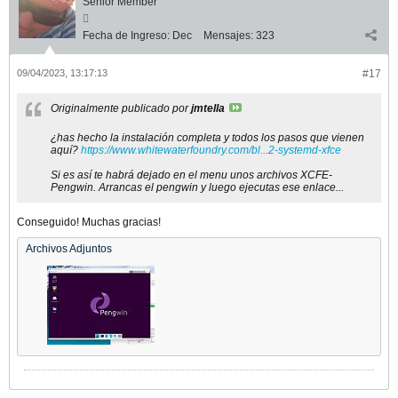
Senior Member
Fecha de Ingreso:
Dec
Mensajes:
323
09/04/2023, 13:17:13
#17
Originalmente publicado por
jmtella
¿has hecho la instalación completa y todos los pasos que vienen
aquí?
https://www.whitewaterfoundry.com/bl...2-systemd-xfce
Si es así te habrá dejado en el menu unos archivos XCFE-
Pengwin. Arrancas el pengwin y luego ejecutas ese enlace...
Conseguido! Muchas gracias!
Archivos Adjuntos