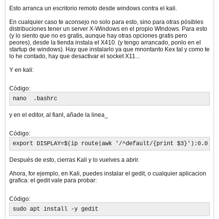
Esto arranca un escritorio remoto desde windows contra el kali.
En cualquier caso te aconsejo no solo para esto, sino para otras pòsibles
distribuciones tener un server X-Windows en el propio WIndows. Para esto
(y lo siento que no es gratis, aunque hay otras opciones gratis pero
peores), desde la tienda instala el X410. (y tengo arrancado, ponlo en el
startup de windows). Hay que instalarlo ya que mnontanto Kex tal y como te
lo he contado, hay que desactivar el socket X11...
Y en kali:
Código:
nano  .bashrc
y en el editor, al fianl, añade la linea_
Código:
export DISPLAY=$(ip route|awk '/^default/{print $3}'):0.0
Después de esto, cierras Kali y lo vuelves a abrir.
Ahora, for ejemplo, en Kali, puedes instalar el gedit, o cualquier aplicacion
grafica: el gedit vale para probar:
Código:
sudo apt install -y gedit