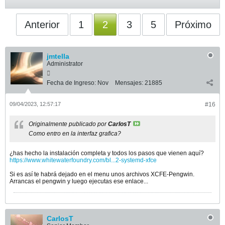
Anterior
1
2
3
5
Próximo
jmtella
Administrator
Fecha de Ingreso:
Nov
Mensajes:
21885
09/04/2023, 12:57:17
#16
Originalmente publicado por
CarlosT
Como entro en la interfaz grafica?
¿has hecho la instalación completa y todos los pasos que vienen aquí?
https://www.whitewaterfoundry.com/bl...2-systemd-xfce
Si es así te habrá dejado en el menu unos archivos XCFE-Pengwin.
Arrancas el pengwin y luego ejecutas ese enlace...
CarlosT