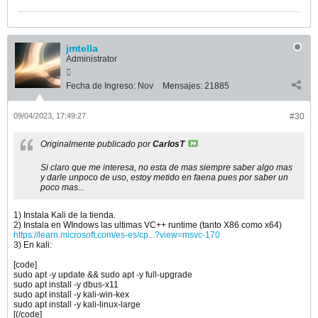
jmtella
Administrator
Fecha de Ingreso:
Nov
Mensajes:
21885
09/04/2023, 17:49:27
#30
Originalmente publicado por
CarlosT
Si claro que me interesa, no esta de mas siempre saber algo mas
y darle unpoco de uso, estoy metido en faena pues por saber un
poco mas...
1) Instala Kali de la tienda.
2) Instala en WIndows las ultimas VC++ runtime (tanto X86 como x64)
https://learn.microsoft.com/es-es/cp...?view=msvc-170
3) En kali:
[code]
sudo apt -y update && sudo apt -y full-upgrade
sudo apt install -y dbus-x11
sudo apt install -y kali-win-kex
sudo apt install -y kali-linux-large
[(/code]