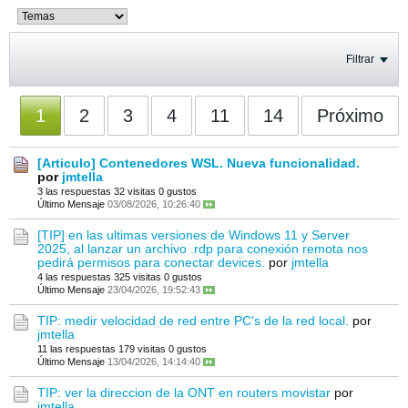
Filtrar
1
2
3
4
11
14
Próximo
[Articulo] Contenedores WSL. Nueva funcionalidad.
por
jmtella
3 las respuestas
32 visitas
0 gustos
Último Mensaje
03/08/2026, 10:26:40
[TIP] en las ultimas versiones de Windows 11 y Server
2025, al lanzar un archivo .rdp para conexión remota nos
pedirá permisos para conectar devices.
por
jmtella
4 las respuestas
325 visitas
0 gustos
Último Mensaje
23/04/2026, 19:52:43
TIP: medir velocidad de red entre PC's de la red local.
por
jmtella
11 las respuestas
179 visitas
0 gustos
Último Mensaje
13/04/2026, 14:14:40
TIP: ver la direccion de la ONT en routers movistar
por
jmtella