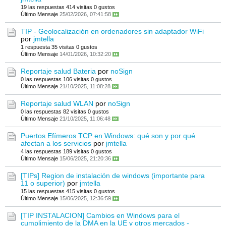
19 las respuestas
414 visitas
0 gustos
Último Mensaje
25/02/2026, 07:41:58
TIP - Geolocalización en ordenadores sin adaptador WiFi
por
jmtella
1 respuesta
35 visitas
0 gustos
Último Mensaje
14/01/2026, 10:32:20
Reportaje salud Bateria
por
noSign
0 las respuestas
106 visitas
0 gustos
Último Mensaje
21/10/2025, 11:08:28
Reportaje salud WLAN
por
noSign
0 las respuestas
82 visitas
0 gustos
Último Mensaje
21/10/2025, 11:06:48
Puertos Efímeros TCP en Windows: qué son y por qué
afectan a los servicios
por
jmtella
4 las respuestas
189 visitas
0 gustos
Último Mensaje
15/06/2025, 21:20:36
[TIPs] Region de instalación de windows (importante para
11 o superior)
por
jmtella
15 las respuestas
415 visitas
0 gustos
Último Mensaje
15/06/2025, 12:36:59
[TIP INSTALACION] Cambios en Windows para el
cumplimiento de la DMA en la UE y otros mercados -